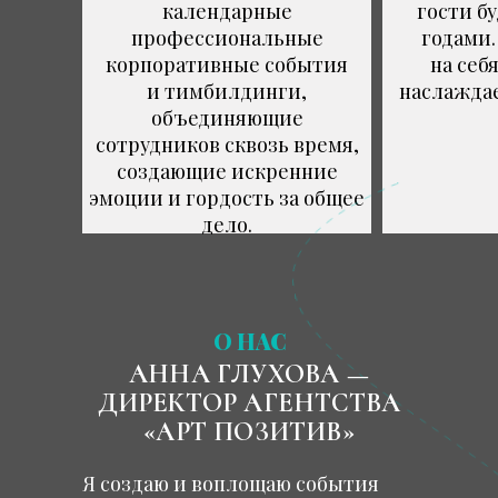
календарные
гости б
профессиональные
годами.
корпоративные события
на себ
и тимбилдинги,
наслажда
объединяющие
сотрудников сквозь время,
создающие искренние
эмоции и гордость за общее
дело.
О НАС
АННА ГЛУХОВА —
ДИРЕКТОР АГЕНТСТВА
«АРТ ПОЗИТИВ»
Я создаю и воплощаю события